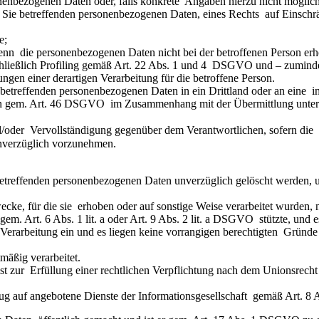
onenbezogenen Daten oder, falls konkrete  Angaben hierzu nicht möglich 
r Sie betreffenden personenbezogenen Daten, eines Rechts  auf Einschr
e;
 wenn  die personenbezogenen Daten nicht bei der betroffenen Person er
schließlich Profiling gemäß Art. 22 Abs. 1 und 4  DSGVO und – zumindest
ngen einer derartigen Verarbeitung für die betroffene Person.
 betreffenden personenbezogenen Daten in ein Drittland oder an eine  in
n gem. Art. 46 DSGVO  im Zusammenhang mit der Übermittlung unterr
oder  Vervollständigung gegenüber dem Verantwortlichen, sofern die  v
 unverzüglich vorzunehmen.
etreffenden personenbezogenen Daten unverzüglich gelöscht werden, und 
ecke, für die sie  erhoben oder auf sonstige Weise verarbeitet wurden,
g gem. Art. 6 Abs. 1 lit. a oder Art. 9 Abs. 2 lit. a DSGVO  stützte, und
rarbeitung ein und es liegen keine vorrangigen berechtigten  Gründe fü
mäßig verarbeitet.
t zur  Erfüllung einer rechtlichen Verpflichtung nach dem Unionsrecht 
zug auf angebotene Dienste der Informationsgesellschaft  gemäß Art.