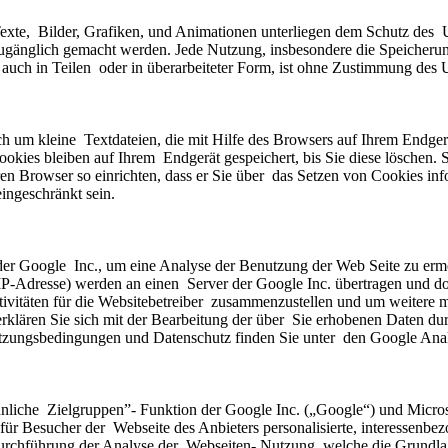
 Texte,  Bilder, Grafiken, und Animationen unterliegen dem Schutz des  U
 zugänglich gemacht werden. Jede Nutzung, insbesondere die Speicherun
auch in Teilen  oder in überarbeiteter Form, ist ohne Zustimmung des U
 um kleine  Textdateien, die mit Hilfe des Browsers auf Ihrem Endgerä
ookies bleiben auf Ihrem  Endgerät gespeichert, bis Sie diese löschen.
Browser so einrichten, dass er Sie über  das Setzen von Cookies inform
ingeschränkt sein.
er Google  Inc., um eine Analyse der Benutzung der Web Seite zu ermö
 IP-Adresse) werden an einen  Server der Google Inc. übertragen und do
vitäten für die Websitebetreiber  zusammenzustellen und um weitere m
erklären Sie sich mit der Bearbeitung der über  Sie erhobenen Daten d
zungsbedingungen und Datenschutz finden Sie unter  den Google Anal
iche  Zielgruppen”- Funktion der Google Inc. („Google“) und Microsoft
für Besucher der  Webseite des Anbieters personalisierte, interessenb
hführung der Analyse der  Webseiten- Nutzung, welche die Grundlage 