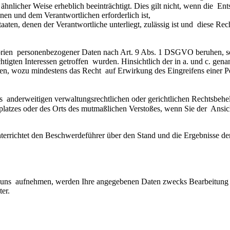
ähnlicher Weise erheblich beeinträchtigt. Dies gilt nicht, wenn die  En
hnen und dem Verantwortlichen erforderlich ist,
staaten, denen der Verantwortliche unterliegt, zulässig ist und  diese
rien  personenbezogener Daten nach Art. 9 Abs. 1 DSGVO beruhen, sofern
igten Interessen getroffen  wurden. Hinsichtlich der in a. und c. gena
ren, wozu mindestens das Recht  auf Erwirkung des Eingreifens einer Pe
anderweitigen verwaltungsrechtlichen oder gerichtlichen Rechtsbehelfs
splatzes oder des Orts des mutmaßlichen Verstoßes, wenn Sie der  Ansicht
terrichtet den Beschwerdeführer über den Stand und die Ergebnisse der 
 uns  aufnehmen, werden Ihre angegebenen Daten zwecks Bearbeitung de
er.