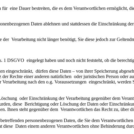
n für  eine Dauer bestreiten, die es dem Verantwortlichen ermöglicht, 
personenbezogenen Daten ablehnen und stattdessen die Einschränkung d
e der  Verarbeitung nicht länger benötigt, Sie diese jedoch zur Gelte
s. 1 DSGVO  eingelegt haben und noch nicht feststeht, ob die berechti
n eingeschränkt,  dürfen diese Daten – von ihrer Speicherung abgeseh
r Rechte einer anderen natürlichen  oder juristischen Person oder aus
er Verarbeitung nach den o.g. Voraussetzungen  eingeschränkt, werden S
öschung  oder Einschränkung der Verarbeitung gegenüber dem Verantwort
den, diese  Berichtigung oder Löschung der Daten oder Einschränkung de
n. Ihnen steht gegenüber dem  Verantwortlichen das Recht zu, über di
betreffenden personenbezogenen Daten, die Sie dem Verantwortlichen  be
t diese  Daten einem anderen Verantwortlichen ohne Behinderung durc