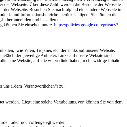
er der Webseite. Über diese Zahl  werden die Besuche der Webseite 
r der Webseite. Besuchen Sie  nachfolgend eine andere Webseite im 
ukt- und Informationsbereiche  berücksichtigen. Sie können die 
Verwendung von Cookies durch Google  dauerhaft deaktivieren, indem Sie dem nachfolgenden Link folgen und das  dort bereitgestellte Plug-In herunterladen und installieren:  
 können Sie einsehen unter:  
https://policies.google.com/privacy?
alten,  wie Viren, Trojaner, etc. der Links auf unserer Website. 
ießlich der  jeweilige Anbieter. Links auf unsere Website sind 
lte eine Website, auf  die wir verlinkt haben, rechtswidrige Inhalte 
r uns („dem  Verantwortlichen“) zu:
et werden.  Liegt eine solche Verarbeitung vor, können Sie von dem 
urden oder  noch offengelegt werden;