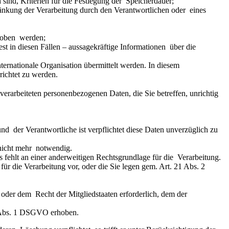
sind, Kriterien für die Festlegung der  Speicherdauer;
änkung der Verarbeitung durch den Verantwortlichen oder  eines 
hoben  werden;
 in diesen Fällen – aussagekräftige Informationen  über die 
ternationale Organisation übermittelt werden. In diesem 
ichtet zu werden.
erarbeiteten personenbezogenen Daten, die Sie betreffen, unrichtig 
 der Verantwortliche ist verpflichtet diese Daten unverzüglich zu  
 nicht mehr  notwendig.
 es fehlt an einer anderweitigen Rechtsgrundlage für die  Verarbeitung.
r die Verarbeitung vor, oder die Sie legen gem. Art. 21 Abs. 2  
oder dem  Recht der Mitgliedstaaten erforderlich, dem der 
 8 Abs. 1 DSGVO erhoben.