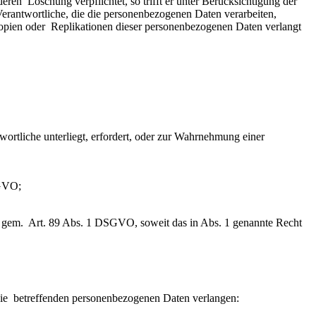
n  Löschung verpflichtet, so trifft er unter Berücksichtigung der  
rantwortliche, die die personenbezogenen Daten verarbeiten, 
opien oder  Replikationen dieser personenbezogenen Daten verlangt 
ortliche unterliegt, erfordert, oder zur Wahrnehmung einer  
SGVO;
e gem.  Art. 89 Abs. 1 DSGVO, soweit das in Abs. 1 genannte Recht  
ie  betreffenden personenbezogenen Daten verlangen: