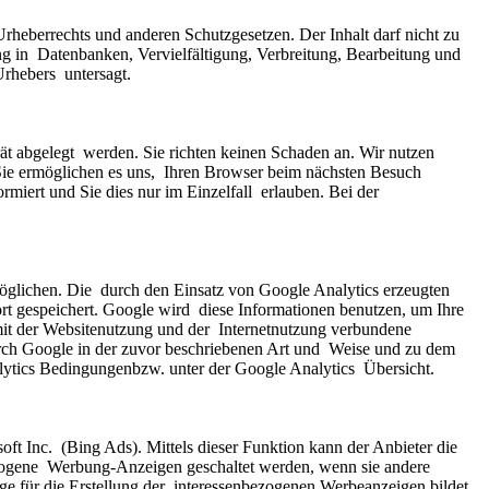
rheberrechts und anderen Schutzgesetzen. Der Inhalt darf nicht zu  
g in  Datenbanken, Vervielfältigung, Verbreitung, Bearbeitung und 
rhebers  untersagt.
t abgelegt  werden. Sie richten keinen Schaden an. Wir nutzen 
 Sie ermöglichen es uns,  Ihren Browser beim nächsten Besuch 
iert und Sie dies nur im Einzelfall  erlauben. Bei der 
glichen. Die  durch den Einsatz von Google Analytics erzeugten 
rt gespeichert. Google wird  diese Informationen benutzen, um Ihre 
it der Websitenutzung und der  Internetnutzung verbundene 
urch Google in der zuvor beschriebenen Art und  Weise und zu dem 
ytics Bedingungenbzw. unter der Google Analytics  Übersicht.
 Inc.  (Bing Ads). Mittels dieser Funktion kann der Anbieter die 
ezogene  Werbung-Anzeigen geschaltet werden, wenn sie andere 
für die Erstellung der  interessenbezogenen Werbeanzeigen bildet, 