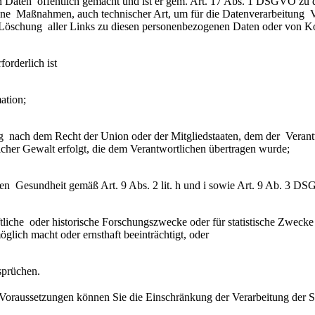
Daten  öffentlich gemacht und ist er gem. Art. 17 Abs. 1 DSGVO zu dere
  Maßnahmen, auch technischer Art, um für die Datenverarbeitung  Ve
ie Löschung  aller Links zu diesen personenbezogenen Daten oder von K
orderlich ist
ation;
ung  nach dem Recht der Union oder der Mitgliedstaaten, dem der  Verantw
licher Gewalt erfolgt, die dem Verantwortlichen übertragen wurde;
chen  Gesundheit gemäß Art. 9 Abs. 2 lit. h und i sowie Art. 9 Ab. 3 D
aftliche  oder historische Forschungszwecke oder für statistische Zweck
öglich macht oder ernsthaft beeinträchtigt, oder
sprüchen.
 Voraussetzungen können Sie die Einschränkung der Verarbeitung der S