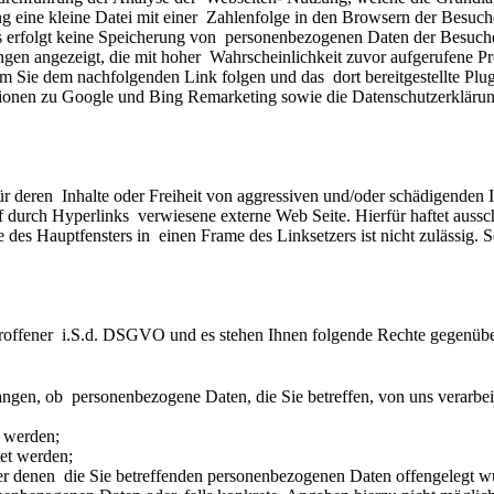
g eine kleine Datei mit einer  Zahlenfolge in den Browsern der Besuch
s erfolgt keine Speicherung von  personenbezogenen Daten der Besuche
 angezeigt, die mit hoher  Wahrscheinlichkeit zuvor aufgerufene Prod
tionen zu Google und Bing Remarketing sowie die Datenschutzerklärung
 deren  Inhalte oder Freiheit von aggressiven und/oder schädigenden Inh
durch Hyperlinks  verwiesene externe Web Seite. Hierfür haftet ausschl
es Hauptfensters in  einen Frame des Linksetzers ist nicht zulässig. Sol
roffener  i.S.d. DSGVO und es stehen Ihnen folgende Rechte gegenübe
gen, ob  personenbezogene Daten, die Sie betreffen, von uns verarbeit
t werden;
tet werden;
er denen  die Sie betreffenden personenbezogenen Daten offengelegt w