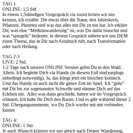
TAG 1
ONLINE: 1,5 Std.
In einem 1,5stündigen Vorgespräch via zoom lernen wir uns 
kennen, ich erzähle  Dir etwas über die Natur, den Jahreskreis, 
Pflanzen, Planeten und was das alles mit Dir zu tun hat. Ich erkläre 
Dir, was eine “Medizinwanderung” ist, was Du dafür brauchst und 
was “spiegeln” bedeutet. in diesem Gespräch nähern wir uns DEM 
einen Thema, das in Dir nach Ausdruck ruft, nach Transformation 
oder nach Heilung.
TAG 2-3
LIVE: 2 Std.
1-2 Tage nach unserer ONLINE Session gehst Du in den Wald. 
Allein. Ich begleite Dich via Handy (in diesem Fall sind earplugs 
unbedingt notwendig). Ja, das klingt jetzt ein bisschen komisch. 
Und das Handy ist auch nicht die ganze Zeit im Spiel. Ich “gehe” 
mit Dir bis zur sogenannten Schwelle und stimme Dich auf das 
Erleben ein.  Alles was dann geschieht, haben wir im Vorgespräch 
erläutert. Ich halte für Dich den Raum. Und es gibt während dieser 2 
Std. Übergangsmomente, wo Du Dich wieder mit mir verbinden 
kannst 
TAG 4:
ONLINE: 1 Std.
Je nach Wunsch können wir uns gleich nach Deiner Wanderung,