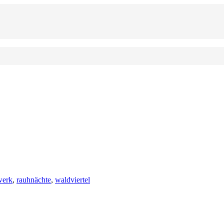
werk
,
rauhnächte
,
waldviertel