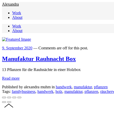
Alexandra
Work
About
Work
About
9. September 2020
—
Comments are off for this post.
Manufaktur Rauhnacht Box
13 Pflanzen für die Rauhnächte in einer Holzbox
Read more
Published by alexandra muhm in
handwerk
,
manufaktur
,
pflanzen
Tags:
familybusiness
,
handwerk
,
holz
,
manufaktur
,
pflanzen
,
räucher