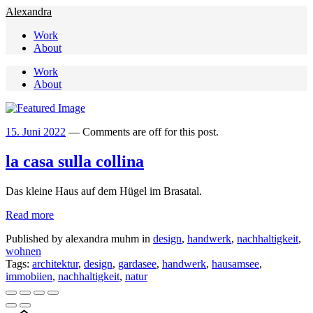
Alexandra
Work
About
Work
About
15. Juni 2022
—
Comments are off for this post.
la casa sulla collina
Das kleine Haus auf dem Hügel im Brasatal.
Read more
Published by alexandra muhm in
design
,
handwerk
,
nachhaltigkeit
,
wohnen
Tags:
architektur
,
design
,
gardasee
,
handwerk
,
hausamsee
,
immobiien
,
nachhaltigkeit
,
natur