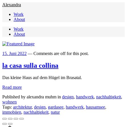
Alexandra
Work
About
Work
About
15. Juni 2022
—
Comments are off for this post.
la casa sulla collina
Das kleine Haus auf dem Hügel im Brasatal.
Read more
Published by alexandra muhm in
design
,
handwerk
,
nachhaltigkeit
,
wohnen
Tags:
architektur
,
design
,
gardasee
,
handwerk
,
hausamsee
,
immobiien
,
nachhaltigkeit
,
natur